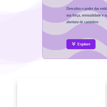
Descubra o poder das ent
sua força, sensualidade e 
abertura de caminhos
Explore