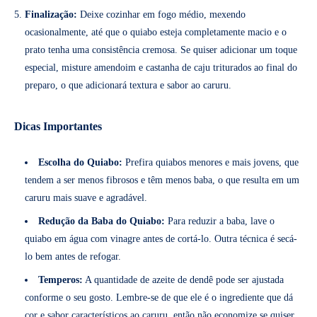
Finalização:
Deixe cozinhar em fogo médio, mexendo
ocasionalmente, até que o quiabo esteja completamente macio e o
prato tenha uma consistência cremosa. Se quiser adicionar um toque
especial, misture amendoim e castanha de caju triturados ao final do
preparo, o que adicionará textura e sabor ao caruru.
Dicas Importantes
Escolha do Quiabo:
Prefira quiabos menores e mais jovens, que
tendem a ser menos fibrosos e têm menos baba, o que resulta em um
caruru mais suave e agradável.
Redução da Baba do Quiabo:
Para reduzir a baba, lave o
quiabo em água com vinagre antes de cortá-lo. Outra técnica é secá-
lo bem antes de refogar.
Temperos:
A quantidade de azeite de dendê pode ser ajustada
conforme o seu gosto. Lembre-se de que ele é o ingrediente que dá
cor e sabor característicos ao caruru, então não economize se quiser