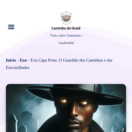
Tudo sobre Umbanda e
Candomblé
Início
-
Exu
-
Exu Capa Preta: O Guardião dos Caminhos e das
Encruzilhadas