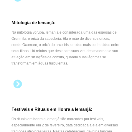
Mitologia de Iemanjá:
Na mitologia yorubá, Iemanjá é considerada uma das esposas de
Orunmilá, o orixá da sabedoria. Ela é mãe de diversos orixás,
sendo Oxumaré, o orixá do arco-íris, um dos mais conhecidos entre
seus filhos. Há relatos que destacam suas virtudes maternas e sua
atuação em situações de conflito, quando suas lágrimas se
transformam em águas turbulentas.
Festivais e Rituais em Honra a Iemanjá:
Os rituais em honra a Iemanjá são marcados por festivais,
especialmente em 2 de fevereiro, data dedicada a ela em diversas
tradições afro-brasileiras. Nestas celebrações, devotos lançam