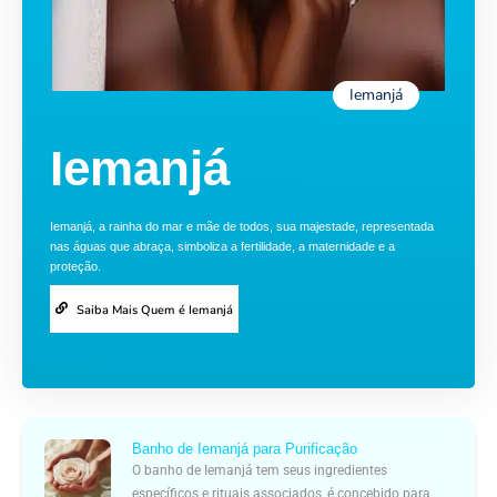
Iemanjá
Iemanjá
Iemanjá, a rainha do mar e mãe de todos, sua majestade, representada
nas águas que abraça, simboliza a fertilidade, a maternidade e a
proteção.
Saiba Mais Quem é Iemanjá
Banho de Iemanjá para Purificação
O banho de Iemanjá tem seus ingredientes
específicos e rituais associados, é concebido para