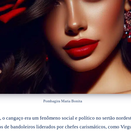
Pombagira Maria Bonita
 o cangaço era um fenômeno social e político no sertão nordest
s de bandoleiros liderados por chefes carismáticos, como Virgu