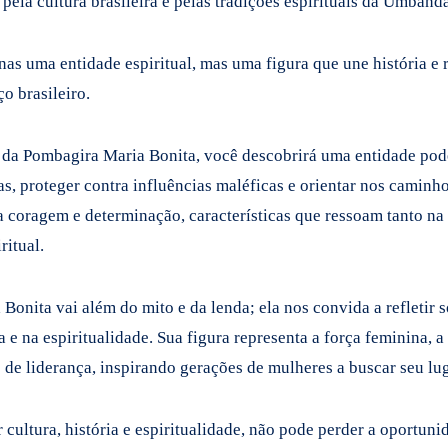
pela cultura brasileira e pelas tradições espirituais da Umban
as uma entidade espiritual, mas uma figura que une história e r
ço brasileiro.
 da Pombagira Maria Bonita, você descobrirá uma entidade pod
as, proteger contra influências maléficas e orientar nos caminh
 coragem e determinação, características que ressoam tanto na 
ritual.
 Bonita vai além do mito e da lenda; ela nos convida a refletir 
a e na espiritualidade. Sua figura representa a força feminina, 
e de liderança, inspirando gerações de mulheres a buscar seu l
r cultura, história e espiritualidade, não pode perder a oportun