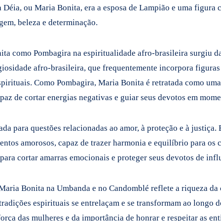
a Déia, ou Maria Bonita, era a esposa de Lampião e uma figura 
gem, beleza e determinação.
ita como Pombagira na espiritualidade afro-brasileira surgiu da
ligiosidade afro-brasileira, que frequentemente incorpora figuras
spirituais. Como Pombagira, Maria Bonita é retratada como uma
apaz de cortar energias negativas e guiar seus devotos em mome
da para questões relacionadas ao amor, à proteção e à justiça.
ntos amorosos, capaz de trazer harmonia e equilíbrio para os c
para cortar amarras emocionais e proteger seus devotos de infl
Maria Bonita na Umbanda e no Candomblé reflete a riqueza da cu
tradições espirituais se entrelaçam e se transformam ao longo 
força das mulheres e da importância de honrar e respeitar as ent