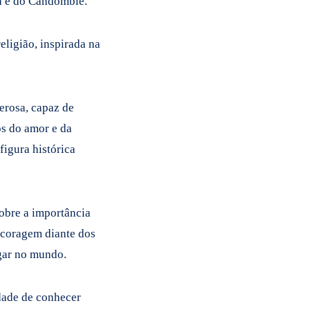
da e do Candomblé.
eligião, inspirada na
erosa, capaz de
os do amor e da
figura histórica
sobre a importância
a coragem diante dos
ugar no mundo.
idade de conhecer