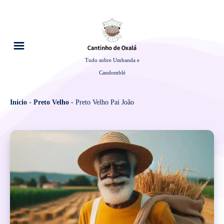
Tudo sobre Umbanda e
Candomblé
Início
-
Preto Velho
-
Preto Velho Pai João