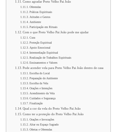
Como agradar Preto Velho Pai João
Oferendas
Práticas Espirituais
Atitudes e Gestos
Ambiente
Participação em Rituais
Com o que Preto Velho Pai João pode me ajudar
Cura
Proteção Espiritual
Apoio Emocional
Intermediação Espiritual
Realização de Trabalhos Espirituais
Ensinamentos e Valores
Pode acender vela para Preto Velho Pai João dentro de casa
Escolha do Local
Preparação do Ambiente
Escolha da Vela
Orações e Intenções
Acendimento da Vela
Cuidados e Segurança
Finalização
Qual a cor da vela do Preto Velho Pai João
Como ter a proteção do Preto Velho Pai João
Orações e Invocações
Altar ou Espaço Sagrado
Ofertas e Oferendas