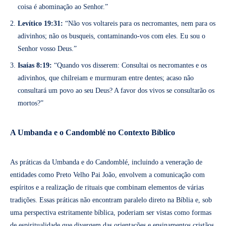
coisa é abominação ao Senhor.”
Levítico 19:31:
“Não vos voltareis para os necromantes, nem para os
adivinhos; não os busqueis, contaminando-vos com eles. Eu sou o
Senhor vosso Deus.”
Isaías 8:19:
“Quando vos disserem: Consultai os necromantes e os
adivinhos, que chilreiam e murmuram entre dentes; acaso não
consultará um povo ao seu Deus? A favor dos vivos se consultarão os
mortos?”
A Umbanda e o Candomblé no Contexto Bíblico
As práticas da Umbanda e do Candomblé, incluindo a veneração de
entidades como Preto Velho Pai João, envolvem a comunicação com
espíritos e a realização de rituais que combinam elementos de várias
tradições. Essas práticas não encontram paralelo direto na Bíblia e, sob
uma perspectiva estritamente bíblica, poderiam ser vistas como formas
de espiritualidade que divergem das orientações e ensinamentos cristãos