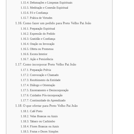
Defumações e Limpezas Espirituais
Meditação e Conexão Espiritual
Fé e Confiança
Prática de Virtudes
Como fazer um pedido para Preto Velho Pai João
Preparação Espiritual
Expressão do Pedido
Gratidão e Confiança
Oração ou Invocação
Oferta ou Promessa
Escuta Interior
Ação e Persistência
Como incorporar Preto Velho Pai João
Preparação Prévia
Convocação e Chamado
Recebimento da Entidade
Diálogo e Orientação
Encerramento e Desincorporação
Cuidados Pós-incorporação
Continuidade do Aprendizado
O que ofertar para Preto Velho Pai João
Café Preto
Velas Brancas ou Azuis
Tabaco ou Cachimbo
Flores Brancas ou Azuis
Frutas e Doces Simples