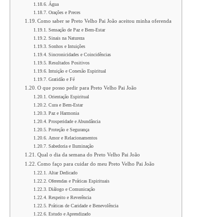
Água
Orações e Preces
Como saber se Preto Velho Pai João aceitou minha oferenda
Sensação de Paz e Bem-Estar
Sinais na Natureza
Sonhos e Intuições
Sincronicidades e Coincidências
Resultados Positivos
Intuição e Conexão Espiritual
Gratidão e Fé
O que posso pedir para Preto Velho Pai João
Orientação Espiritual
Cura e Bem-Estar
Paz e Harmonia
Prosperidade e Abundância
Proteção e Segurança
Amor e Relacionamentos
Sabedoria e Iluminação
Qual o dia da semana do Preto Velho Pai João
Como faço para cuidar do meu Preto Velho Pai João
Altar Dedicado
Oferendas e Práticas Espirituais
Diálogo e Comunicação
Respeito e Reverência
Práticas de Caridade e Benevolência
Estudo e Aprendizado