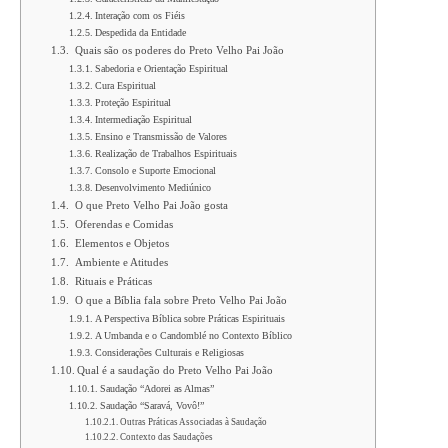
Interação com os Fiéis
Despedida da Entidade
Quais são os poderes do Preto Velho Pai João
Sabedoria e Orientação Espiritual
Cura Espiritual
Proteção Espiritual
Intermediação Espiritual
Ensino e Transmissão de Valores
Realização de Trabalhos Espirituais
Consolo e Suporte Emocional
Desenvolvimento Mediúnico
O que Preto Velho Pai João gosta
Oferendas e Comidas
Elementos e Objetos
Ambiente e Atitudes
Rituais e Práticas
O que a Bíblia fala sobre Preto Velho Pai João
A Perspectiva Bíblica sobre Práticas Espirituais
A Umbanda e o Candomblé no Contexto Bíblico
Considerações Culturais e Religiosas
Qual é a saudação do Preto Velho Pai João
Saudação “Adorei as Almas”
Saudação “Saravá, Vovô!”
Outras Práticas Associadas à Saudação
Contexto das Saudações