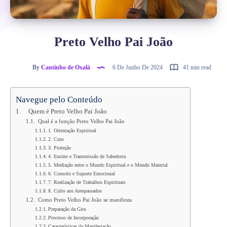
Preto Velho Pai João
By
Cantinho de Oxalá
6 De Junho De 2024
41 min read
Navegue pelo Conteúdo
Quem é Preto Velho Pai João
Qual é a função Preto Velho Pai João
1. Orientação Espiritual
2. Cura
3. Proteção
4. Ensino e Transmissão de Sabedoria
5. Mediação entre o Mundo Espiritual e o Mundo Material
6. Consolo e Suporte Emocional
7. Realização de Trabalhos Espirituais
8. Culto aos Antepassados
Como Preto Velho Pai João se manifesta
Preparação da Gira
Processo de Incorporação
Características da Manifestação