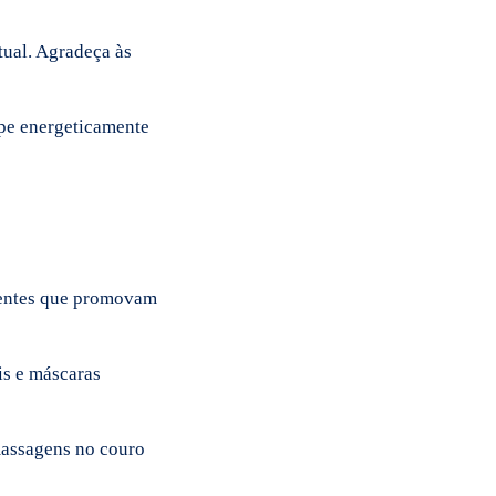
tual. Agradeça às
mpe energeticamente
ientes que promovam
is e máscaras
massagens no couro