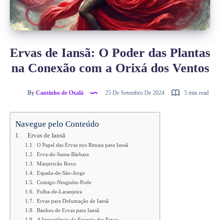
Ervas de Iansã: O Poder das Plantas
na Conexão com a Orixá dos Ventos
By
Cantinho de Oxalá
25 De Setembro De 2024
5 min read
Navegue pelo Conteúdo
Ervas de Iansã
O Papel das Ervas nos Rituais para Iansã
Erva-de-Santa-Bárbara
Manjericão Roxo
Espada-de-São-Jorge
Comigo-Ninguém-Pode
Folha-de-Laranjeira
Ervas para Defumação de Iansã
Banhos de Ervas para Iansã
A Importância da Energia das Ervas