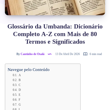
Glossário da Umbanda: Dicionário
Completo A-Z com Mais de 80
Termos e Significados
By
Cantinho de Oxalá
13 De Abril De 2026
6 min read
Navegue pelo Conteúdo
A
B
C
D
E
F
G
I