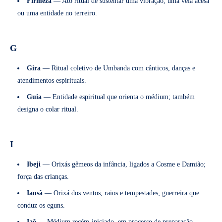
Firmeza
— Ato ritual de sustentar uma vibração, uma vela acesa
ou uma entidade no terreiro.
G
Gira
— Ritual coletivo de Umbanda com cânticos, danças e
atendimentos espirituais.
Guia
— Entidade espiritual que orienta o médium; também
designa o colar ritual.
I
Ibeji
— Orixás gêmeos da infância, ligados a Cosme e Damião;
força das crianças.
Iansã
— Orixá dos ventos, raios e tempestades; guerreira que
conduz os eguns.
Iaô
— Médium recém-iniciado, em processo de preparação