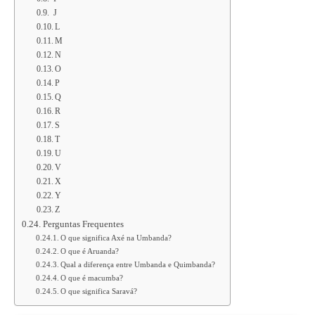
J
L
M
N
O
P
Q
R
S
T
U
V
X
Y
Z
Perguntas Frequentes
O que significa Axé na Umbanda?
O que é Aruanda?
Qual a diferença entre Umbanda e Quimbanda?
O que é macumba?
O que significa Saravá?