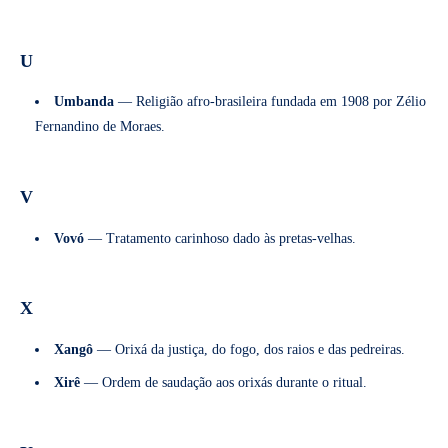
U
Umbanda
— Religião afro-brasileira fundada em 1908 por Zélio
Fernandino de Moraes.
V
Vovó
— Tratamento carinhoso dado às pretas-velhas.
X
Xangô
— Orixá da justiça, do fogo, dos raios e das pedreiras.
Xirê
— Ordem de saudação aos orixás durante o ritual.