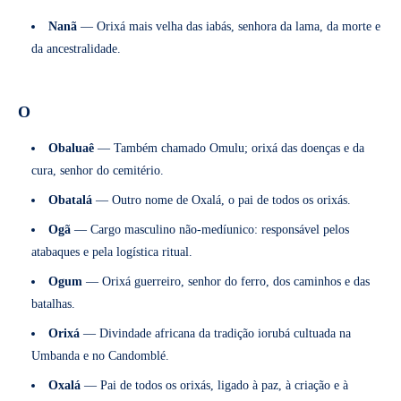
Nanã
— Orixá mais velha das iabás, senhora da lama, da morte e
da ancestralidade.
O
Obaluaê
— Também chamado Omulu; orixá das doenças e da
cura, senhor do cemitério.
Obatalá
— Outro nome de Oxalá, o pai de todos os orixás.
Ogã
— Cargo masculino não-medíunico: responsável pelos
atabaques e pela logística ritual.
Ogum
— Orixá guerreiro, senhor do ferro, dos caminhos e das
batalhas.
Orixá
— Divindade africana da tradição iorubá cultuada na
Umbanda e no Candomblé.
Oxalá
— Pai de todos os orixás, ligado à paz, à criação e à