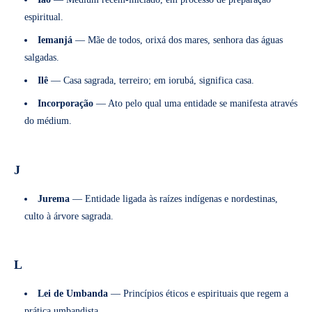
espiritual.
Iemanjá
— Mãe de todos, orixá dos mares, senhora das águas
salgadas.
Ilê
— Casa sagrada, terreiro; em iorubá, significa casa.
Incorporação
— Ato pelo qual uma entidade se manifesta através
do médium.
J
Jurema
— Entidade ligada às raízes indígenas e nordestinas,
culto à árvore sagrada.
L
Lei de Umbanda
— Princípios éticos e espirituais que regem a
prática umbandista.