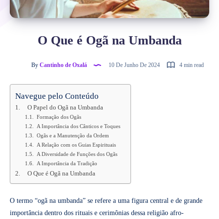
O Que é Ogã na Umbanda
By
Cantinho de Oxalá
10 De Junho De 2024
4 min read
Navegue pelo Conteúdo
O Papel do Ogã na Umbanda
Formação dos Ogãs
A Importância dos Cânticos e Toques
Ogãs e a Manutenção da Ordem
A Relação com os Guias Espirituais
A Diversidade de Funções dos Ogãs
A Importância da Tradição
O Que é Ogã na Umbanda
O termo “ogã na umbanda” se refere a uma figura central e de grande
importância dentro dos rituais e cerimônias dessa religião afro-