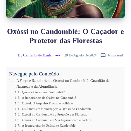
Oxóssi no Candomblé: O Caçador e
Protetor das Florestas
By
Cantinho de Oxalá
29 De Agosto De 2024
6 min read
Navegue pelo Conteúdo
A Força e Sabedoria de Oxóssi no Candomblé: Guardião da
Natureza e da Abundância
Quem é Oxóssi no Candomblé?
A Importância de Oxóssi no Candomblé
Oxóssi: O Arqueiro Preciso e Solitário
Os Rituais em Homenagem a Oxóssi no Candomblé
Oxóssi no Candomblé e a Proteção das Florestas
Oxóssi no Candomblé e Sua Ligação com a Fartura
A Iconografia de Oxóssi no Candomblé