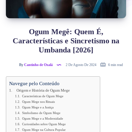
Ogum Megê: Quem É,
Características e Sincretismo na
Umbanda [2026]
By
Cantinho de Oxalá
2 De Agosto De 2024
6 min read
Navegue pelo Conteúdo
Origem e História de Ogum Mege
Características de Ogum Mege
Ogum Mege nos Rituais
Ogum Mege e a Justiça
Simbolismo de Ogum Mege
Ogum Mege e a Modernidade
Curiosidades sobre Ogum Mege
Ogum Mege na Cultura Popular